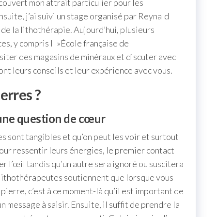
écouvert mon attrait particulier pour les
Ensuite, j’ai suivi un stage organisé par Reynald
e la lithothérapie. Aujourd’hui, plusieurs
s, y compris l' »École française de
siter des magasins de minéraux et discuter avec
nt leurs conseils et leur expérience avec vous.
erres ?
 une question de cœur
es sont tangibles et qu’on peut les voir et surtout
pour ressentir leurs énergies, le premier contact
er l’œil tandis qu’un autre sera ignoré ou suscitera
 lithothérapeutes soutiennent que lorsque vous
ierre, c’est à ce moment-là qu’il est important de
n message à saisir. Ensuite, il suffit de prendre la