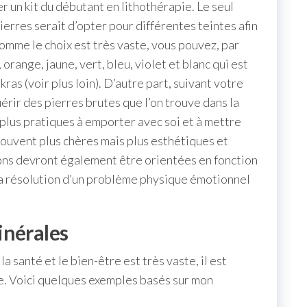
er un kit du débutant en lithothérapie. Le seul
ierres serait d’opter pour différentes teintes afin
Comme le choix est très vaste, vous pouvez, par
range, jaune, vert, bleu, violet et blanc qui est
as (voir plus loin). D’autre part, suivant votre
uérir des pierres brutes que l’on trouve dans la
, plus pratiques à emporter avec soi et à mettre
souvent plus chères mais plus esthétiques et
ions devront également être orientées en fonction
la résolution d’un problème physique émotionnel
inérales
a santé et le bien-être est très vaste, il est
e. Voici quelques exemples basés sur mon