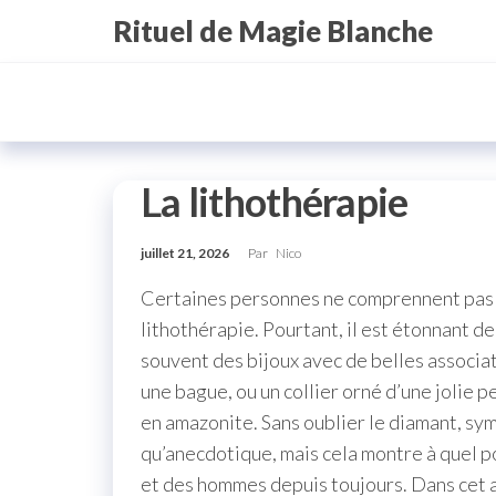
Aller
Rituel de Magie Blanche
au
contenu
La lithothérapie
juillet 21, 2026
Par
Nico
Certaines personnes ne comprennent pas le
lithothérapie. Pourtant, il est étonnant 
souvent des bijoux avec de belles associa
une bague, ou un collier orné d’une jolie p
en amazonite. Sans oublier le diamant, sym
qu’anecdotique, mais cela montre à quel 
et des hommes depuis toujours. Dans cet ar