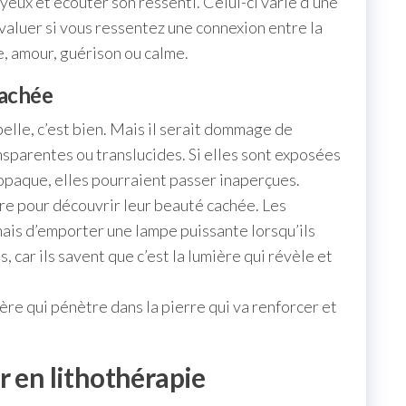
 yeux et écouter son ressenti. Celui-ci varie d’une
évaluer si vous ressentez une connexion entre la
e, amour, guérison ou calme.
cachée
belle, c’est bien. Mais il serait dommage de
nsparentes ou translucides. Si elles sont exposées
opaque, elles pourraient passer inaperçues.
ère pour découvrir leur beauté cachée. Les
mais d’emporter une lampe puissante lorsqu’ils
, car ils savent que c’est la lumière qui révèle et
re qui pénètre dans la pierre qui va renforcer et
r en lithothérapie