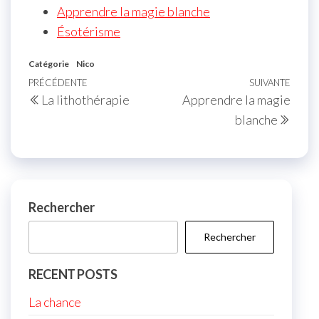
Apprendre la magie blanche
Ésotérisme
Catégorie
Nico
Navigation
Article
PRÉCÉDENTE
SUIVANTE
Artic
La lithothérapie
Apprendre la magie
de
précédent
suiva
blanche
l’article
Rechercher
Rechercher
RECENT POSTS
La chance