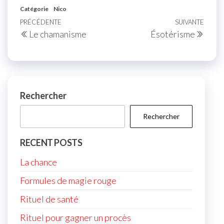
Catégorie
Nico
Navigation
Article
PRÉCÉDENTE
SUIVANTE
Artic
Le chamanisme
Ésotérisme
de
précédent
suiva
l’article
Rechercher
Rechercher
RECENT POSTS
La chance
Formules de magie rouge
Rituel de santé
Rituel pour gagner un procès