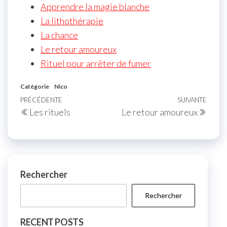
Apprendre la magie blanche
La lithothérapie
La chance
Le retour amoureux
Rituel pour arrêter de fumer
Catégorie
Nico
Navigation
Article
PRÉCÉDENTE
SUIVANTE
Artic
Les rituels
Le retour amoureux
de
précédent
suiva
l’article
Rechercher
Rechercher
RECENT POSTS